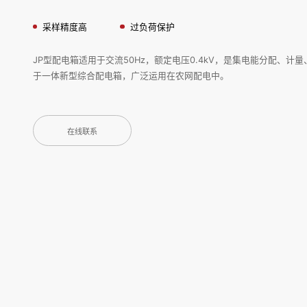
采样精度高
过负荷保护
JP型配电箱适用于交流50Hz，额定电压0.4kV，是集电能分配、计
于一体新型综合配电箱，广泛运用在农网配电中。
在线联系