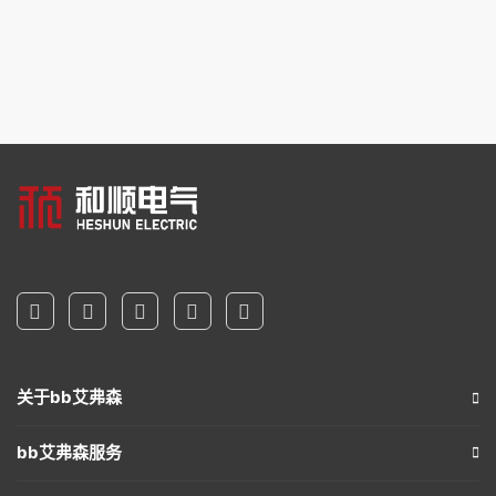
关于bb艾弗森
bb艾弗森服务