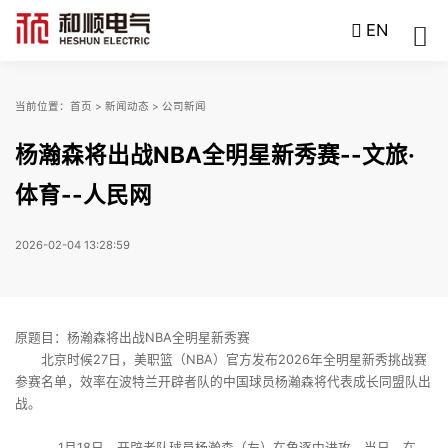
EN
当前位置：
首页
>
新闻动态
>
公司新闻
杨瀚森将出战NBA全明星新秀赛--文旅·
体育--人民网
2026-02-04 13:28:59
原题目：杨瀚森将出战NBA全明星新秀赛
北京时候27日，美职篮（NBA）官方发布2026年全明星新秀挑战赛
参赛名单，效率在波特兰开辟者队的中国球员杨瀚森将代表成长同盟队出
战。
1月18日，开辟者队球员杨瀚森（左）在角逐中进攻。当日，在