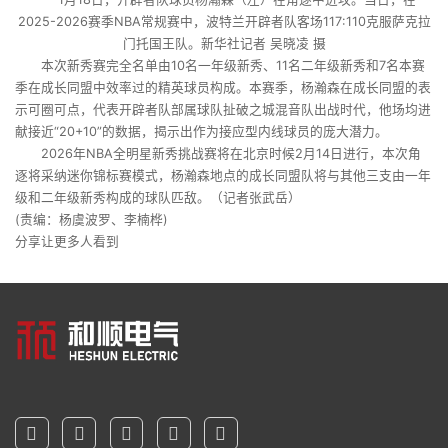
2025-2026赛季NBA常规赛中，波特兰开辟者队客场117:110克服萨克拉
门托国王队。新华社记者 吴晓凌 摄
本次新秀赛完全名单由10名一年级新秀、11名二年级新秀和7名本赛
季在成长同盟中效率过的精英球员构成。本赛季，杨瀚森在成长同盟的表
示可圈可点，代表开辟者队部属球队扯破之城混音队出战时代，他场均进
献接近“20+10”的数据，揭示出作为接应型内线球员的庞大潜力。
2026年NBA全明星新秀挑战赛将在北京时候2月14日进行，本次角
逐将采纳迷你锦标赛模式，杨瀚森地点的成长同盟队将与其他三支由一年
级和二年级新秀构成的球队匹敌。（记者张武岳）
(责编：杨虞波罗、李楠桦)
分享让更多人看到